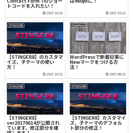
Contact Form 7のショー
は960pxに！
トコードを入れたい！
2017.10.23
2017.10.22
STINGER8
OnePress
【STINGER8】のカスタマ
WordPressで新着記事に
イズ、子テーマの使い
Newマークをつける方
方！
法！
2017.10.21
2017.08.15
STINGER8
STINGER8
【STINGER8】
【STINGER8】カスタマイ
ver20170614が公開され
ズ、子テーマのデフォル
ています。修正部分を確
ト部分の修正！
認します！