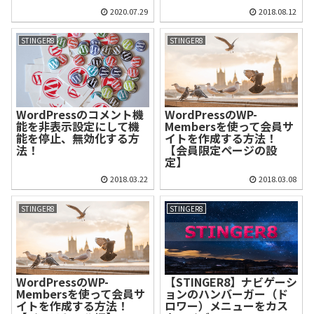
2020.07.29
2018.08.12
STINGER8
STINGER8
WordPressのコメント機
WordPressのWP-
能を非表示設定にして機
Membersを使って会員サ
能を停止、無効化する方
イトを作成する方法！
法！
【会員限定ページの設
定】
2018.03.22
2018.03.08
STINGER8
STINGER8
WordPressのWP-
【STINGER8】ナビゲーシ
Membersを使って会員サ
ョンのハンバーガー（ド
イトを作成する方法！
ロワー）メニューをカス