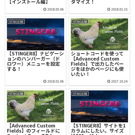
【インストール編】
タマイズ！
2018.03.06
2018.01.15
STINGER8
STINGER8
【STINGER8】ナビゲーシ
ショートコードを使って
ョンのハンバーガー（ド
【Advanced Custom
ロワー）メニューを設定
Fields】で出力したペー
する！
ジをほかのページにも使
いたい！
2018.01.06
2017.10.24
STINGER8
STINGER8
【Advanced Custom
【STINGER8】サイトを1
Fields】のフィールドに
カラムにしたい。サイズ