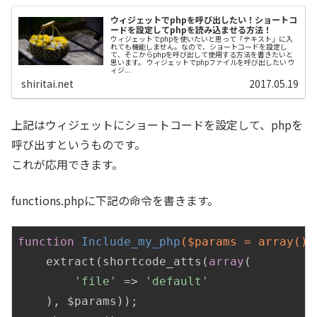
ウィジェットでphpを呼び出したい！ショートコ
ードを設定してphpを読み込ませる方法！
ウィジェットでphpを使いたいと思って「テキスト」に入
れても機能しません。なので、ショートコードを設定し
て、そこからphpを呼び出して使用する方法を書きたいと
思います。 ウィジェットでphpファイルを呼び出したい ウ
ィジ...
shiritai.net
2017.05.19
上記はウィジェットにショートコードを設定して、phpを
呼び出すというものです。
これが応用できます。
functions.phpに下記の命令を書きます。
function
Include_my_php
($params = array
()
)
    extract(shortcode_atts(
array
(

'file'
 => 
'default'
    ), $params));
