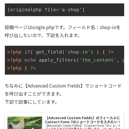
投稿ページはsingle.phpです。フィールド名：shop-inを
呼び出したいので、下記を入れます。
<?php
if
( get_field(
'shop-in'
) ) { 
?>
<?php
echo
 apply_filters(
'the_content'
, ge
<?php
 } 
?>
ちなみに【Advanced Custom Fields】でショートコード
を呼び出すことができます。
下記で記事にしています。
【Advanced Custom Fields】のフィールドに
Contact Form 7のショートコードを入れたい！
【Advanced Custom Fields】でContact Form 7のショート
コードを入れる方法を書きたいと思います。 はじめに そも