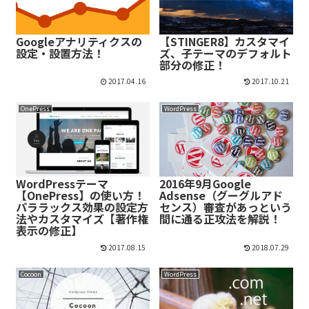
Googleアナリティクスの
【STINGER8】カスタマイ
設定・設置方法！
ズ、子テーマのデフォルト
部分の修正！
2017.04.16
2017.10.21
OnePress
WordPress
WordPressテーマ
2016年9月Google
【OnePress】の使い方！
Adsense（グーグルアド
パララックス効果の設定方
センス）審査があっという
法やカスタマイズ【著作権
間に通る正攻法を解説！
表示の修正】
2017.08.15
2018.07.29
Cocoon
WordPress