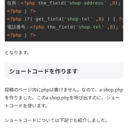
住所：
<?php
 the_field(
'shop-address'
 ,
8
); 
?
<?php
 } 
?>
<?php
if
( get_field(
'shop-tel'
 ,
8
) ) { 
?>
電話番号：
<?php
 the_field(
'shop-tel'
 ,
8
); 
?>
<?php
 } 
?>
となります。
ショートコードを作ります
投稿のページ内にphpは書けません。なので、a-shop.php
を作りました。このa-shop.phpを呼び出すのに、ショー
トコードを使います。
ショートコードについては下記でも紹介しました。