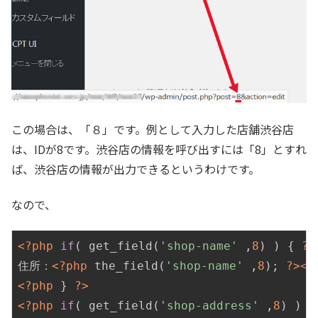
この場合は、「８」です。例として入力した店舗渋谷店
は、IDが8です。渋谷店の情報を呼び出すには「8」とすれ
ば、渋谷店の情報が出力できるというわけです。
なので、
<?php
if
( get_field(
'shop-name'
 ,
8
) ) { 
?>
住所：
<?php
 the_field(
'shop-name'
 ,
8
); 
?>
<
b
<?php
 } 
?>
<?php
if
( get_field(
'shop-address'
 ,
8
) ) {