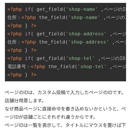
<?php
if
( get_field(
'shop-name'
 ,ページのID)
住所：
<?php
 the_field(
'shop-name'
 ,ページのID
<?php
 } 
?>
<?php
if
( get_field(
'shop-address'
 ,ページのI
住所：
<?php
 the_field(
'shop-address'
 ,ページの
<?php
 } 
?>
<?php
if
( get_field(
'shop-tel'
 ,ページのID) 
電話番号：
<?php
 the_field(
'shop-tel'
 ,ページの
<?php
 } 
?>
ページのIDは、カスタム投稿で入力したページのIDです。
店舗分用意します。
なぜ商品ページに直接命令を書き込めないかというと、ペ
ージIDが店舗ごとにそれぞれ違うからです。
ページIDは一覧を表示して、タイトルにマウスを置けば下