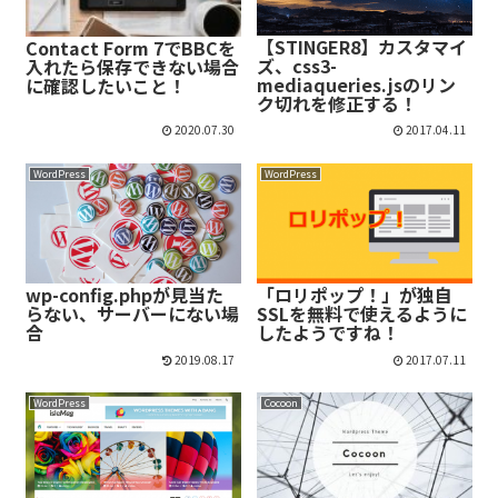
【STINGER8】カスタマイ
Contact Form 7でBBCを
ズ、css3-
入れたら保存できない場合
mediaqueries.jsのリン
に確認したいこと！
ク切れを修正する！
2020.07.30
2017.04.11
WordPress
WordPress
wp-config.phpが見当た
「ロリポップ！」が独自
らない、サーバーにない場
SSLを無料で使えるように
合
したようですね！
2019.08.17
2017.07.11
WordPress
Cocoon