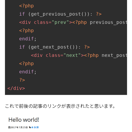
<?php
if
 (get_previous_post()): 
?>
<
div
class
=
"prev"
>
<?php
 previous_post_
<?php
endif
;

if
 (get_next_post()): 
?>
<
div
class
=
"next"
>
<?php
 next_post_
<?php
endif
; 

?>
</
div
>
これで前後の記事のリンクが表示されたと思います。