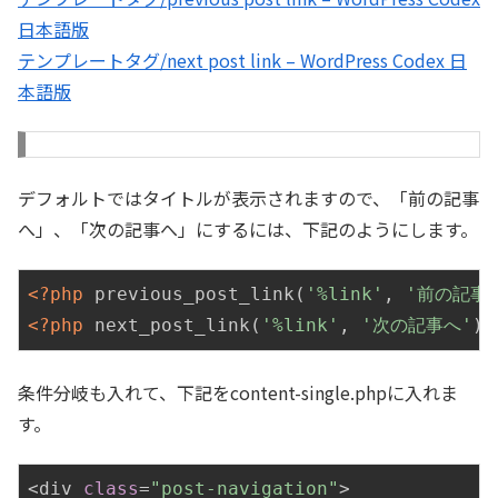
日本語版
テンプレートタグ/next post link – WordPress Codex 日
本語版
デフォルトではタイトルが表示されますので、「前の記事
へ」、「次の記事へ」にするには、下記のようにします。
<?php
 previous_post_link(
'%link'
, 
'前の記事
<?php
 next_post_link(
'%link'
, 
'次の記事へ'
);
条件分岐も入れて、下記をcontent-single.phpに入れま
す。
<div 
class
=
"post-navigation"
>
