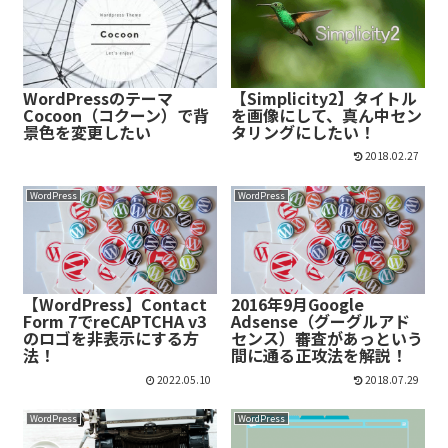
WordPressのテーマ
【Simplicity2】タイトル
Cocoon（コクーン）で背
を画像にして、真ん中セン
景色を変更したい
タリングにしたい！
2018.02.27
WordPress
WordPress
【WordPress】Contact
2016年9月Google
Form 7でreCAPTCHA v3
Adsense（グーグルアド
のロゴを非表示にする方
センス）審査があっという
法！
間に通る正攻法を解説！
2022.05.10
2018.07.29
WordPress
WordPress