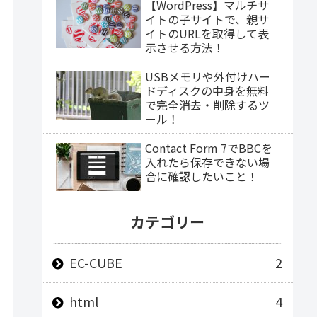
【WordPress】マルチサ
イトの子サイトで、親サ
イトのURLを取得して表
示させる方法！
USBメモリや外付けハー
ドディスクの中身を無料
で完全消去・削除するツ
ール！
Contact Form 7でBBCを
入れたら保存できない場
合に確認したいこと！
カテゴリー
EC-CUBE
2
html
4