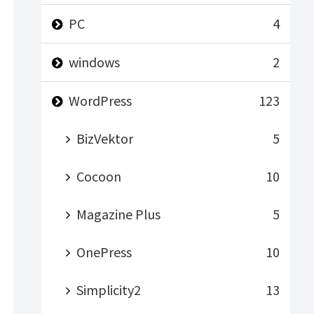
PC
4
windows
2
WordPress
123
BizVektor
5
Cocoon
10
Magazine Plus
5
OnePress
10
Simplicity2
13