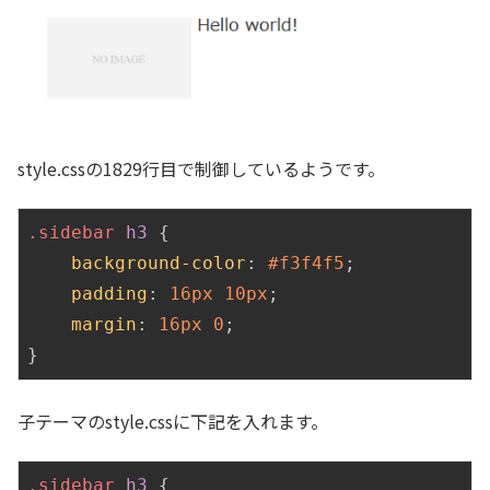
style.cssの1829行目で制御しているようです。
.sidebar
h3
 {

background-color
: 
#f3f4f5
;

padding
: 
16px
10px
;

margin
: 
16px
0
;

子テーマのstyle.cssに下記を入れます。
.sidebar
h3
 {
