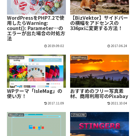
WordPressをPHP7.2で使
【BizVektor】サイドバー
用したらWarning:
の横幅をアドセンスの
count(): Parameter…の
336pxに変更する方法！
エラーが出た場合の対処方
法
2019.09.02
2017.06.24
WordPress
WordPress
WPテーマ「IsleMag」の
おすすめのフリー写真素
使い方！
材、商用利用可のPixabay
2017.11.09
2021.10.04
WordPress
STINGER8