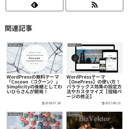
関連記事
WordPress
OnePress
WordPressの無料テーマ
WordPressテーマ
「Cocoon（コクーン）」
【OnePress】の使い方！
Simplicityの後継としてわ
パララックス効果の設定方
いひらさんが開発！
法やカスタマイズ【投稿ペ
ージの修正】
2018.07.28
2017.08.15
WordPress
BizVektor